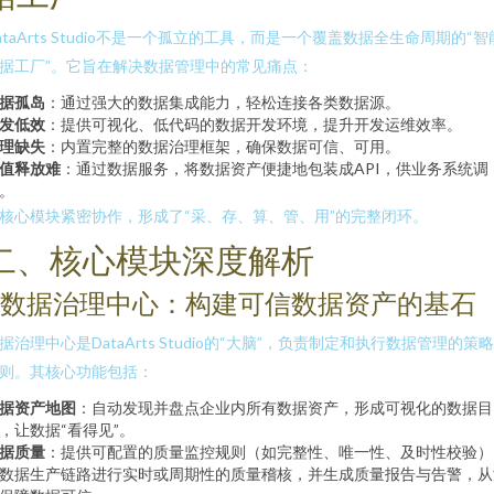
ataArts Studio不是一个孤立的工具，而是一个覆盖数据全生命周期的“智
据工厂”。它旨在解决数据管理中的常见痛点：
据孤岛
：通过强大的数据集成能力，轻松连接各类数据源。
发低效
：提供可视化、低代码的数据开发环境，提升开发运维效率。
理缺失
：内置完整的数据治理框架，确保数据可信、可用。
值释放难
：通过数据服务，将数据资产便捷地包装成API，供业务系统调
。
核心模块紧密协作，形成了“采、存、算、管、用”的完整闭环。
二、核心模块深度解析
1. 数据治理中心：构建可信数据资产的基石
据治理中心是DataArts Studio的“大脑”，负责制定和执行数据管理的策
则。其核心功能包括：
据资产地图
：自动发现并盘点企业内所有数据资产，形成可视化的数据目
，让数据“看得见”。
据质量
：提供可配置的质量监控规则（如完整性、唯一性、及时性校验）
数据生产链路进行实时或周期性的质量稽核，并生成质量报告与告警，从