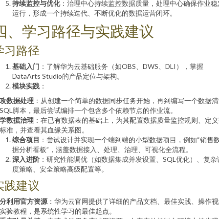
持续监控与优化
：治理中心持续监控数据质量，处理中心确保作业稳
运行，形成一个持续迭代、不断优化的数据运营闭环。
四、学习路径与实践建议
学习路径
基础入门
：了解华为云基础服务（如OBS、DWS、DLI），掌握
DataArts Studio的产品定位与架构。
模块实践
：
攻数据处理
：从创建一个简单的数据同步任务开始，再到编写一个数据清
SQL脚本，最后尝试编排一个包含多个依赖节点的作业流。
学数据治理
：在已有数据表的基础上，为其配置数据质量监控规则、定义
标准，并查看其血缘关系图。
综合项目
：尝试设计并实现一个端到端的小型数据项目，例如“销售
据分析看板”，涵盖数据接入、处理、治理、可视化全流程。
深入进阶
：研究性能调优（如数据集成并发设置、SQL优化）、复杂
度策略、安全策略高级配置等。
实践建议
分利用官方资源
：华为云官网提供了详细的产品文档、最佳实践、操作视
实验教程，是系统性学习的最佳起点。