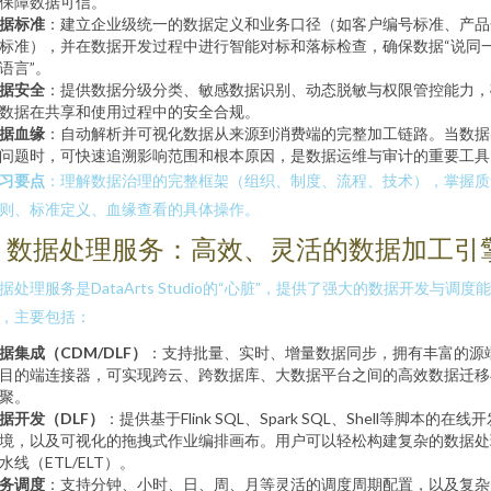
保障数据可信。
据标准
：建立企业级统一的数据定义和业务口径（如客户编号标准、产品
标准），并在数据开发过程中进行智能对标和落标检查，确保数据“说同
语言”。
据安全
：提供数据分级分类、敏感数据识别、动态脱敏与权限管控能力，
数据在共享和使用过程中的安全合规。
据血缘
：自动解析并可视化数据从来源到消费端的完整加工链路。当数据
问题时，可快速追溯影响范围和根本原因，是数据运维与审计的重要工具
习要点
：理解数据治理的完整框架（组织、制度、流程、技术），掌握质
则、标准定义、血缘查看的具体操作。
2. 数据处理服务：高效、灵活的数据加工引
据处理服务是DataArts Studio的“心脏”，提供了强大的数据开发与调度能
，主要包括：
据集成（CDM/DLF）
：支持批量、实时、增量数据同步，拥有丰富的源
目的端连接器，可实现跨云、跨数据库、大数据平台之间的高效数据迁移
聚。
据开发（DLF）
：提供基于Flink SQL、Spark SQL、Shell等脚本的在线
境，以及可视化的拖拽式作业编排画布。用户可以轻松构建复杂的数据处
水线（ETL/ELT）。
务调度
：支持分钟、小时、日、周、月等灵活的调度周期配置，以及复杂