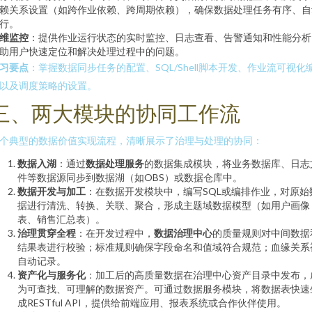
赖关系设置（如跨作业依赖、跨周期依赖），确保数据处理任务有序、自
行。
维监控
：提供作业运行状态的实时监控、日志查看、告警通知和性能分析
助用户快速定位和解决处理过程中的问题。
习要点
：掌握数据同步任务的配置、SQL/Shell脚本开发、作业流可视化
以及调度策略的设置。
三、两大模块的协同工作流
个典型的数据价值实现流程，清晰展示了治理与处理的协同：
数据入湖
：通过
数据处理服务
的数据集成模块，将业务数据库、日志
件等数据源同步到数据湖（如OBS）或数据仓库中。
数据开发与加工
：在数据开发模块中，编写SQL或编排作业，对原始
据进行清洗、转换、关联、聚合，形成主题域数据模型（如用户画像
表、销售汇总表）。
治理贯穿全程
：在开发过程中，
数据治理中心
的质量规则对中间数据
结果表进行校验；标准规则确保字段命名和值域符合规范；血缘关系
自动记录。
资产化与服务化
：加工后的高质量数据在治理中心资产目录中发布，
为可查找、可理解的数据资产。可通过数据服务模块，将数据表快速
成RESTful API，提供给前端应用、报表系统或合作伙伴使用。