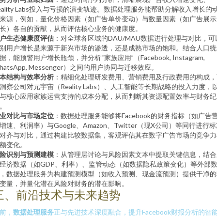
eality Labs投入与亏损的演变轨迹。数据处理服务能帮助分解收入增长的
来源，例如，量化价格因素（如广告单价变动）与数量因素（如广告展示
长）各自的贡献，从而评估核心业务的健康度。
户生态健康度评估
：对全球各区域的DAU/MAU数据进行处理与对比，可
别用户增长是来源于新兴市场的渗透，还是成熟市场的饱和。结合人口统
据，能预警用户增长瓶颈，并分析“家族应用”（Facebook, Instagram,
hatsApp, Messenger）之间的用户协同与迁移效应。
本结构与效率分析
：精细化处理研发费用、营销费用及行政费用的构成，
洞察公司对元宇宙（Reality Labs）、人工智能等长期战略的投入力度，
与核心应用家族运营支持的成本分配，从而判断其资源配置效率与财务纪
。
业对比与市场定位
：数据处理服务能够将Facebook的财务指标（如广告
增速、利润率）与Google、Amazon、Twitter（现X公司）等同行进行
对齐与对比，通过构建比较数据集，客观评估其在数字广告市场的竞争力
额变化。
险识别与预测建模
：从管理层讨论与风险因素文本中提取关键信息，结合
经济数据（如GDP、利率）、监管动态（如数据隐私政策变化）等外部
，数据处理服务为构建预测模型（如收入预测、现金流预测）提供干净的
变量，并量化潜在风险对财务的潜在影响。
三、前沿技术与未来趋势
前，
数据处理服务
正与先进技术深度融合，提升Facebook财报分析的智