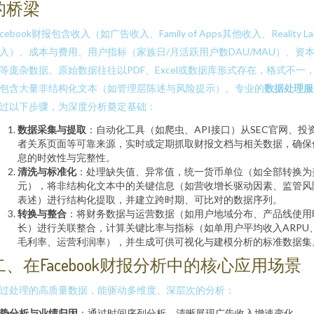
的桥梁
acebook财报包含收入（如广告收入、Family of Apps其他收入、Reality La
入）、成本与费用、用户指标（家族日/月活跃用户数DAU/MAU）、资
等庞杂数据。原始数据往往以PDF、Excel或数据库形式存在，格式不一
包含大量非结构化文本（如管理层陈述与风险提示）。专业的
数据处理服
过以下步骤，为深度分析奠定基础：
数据采集与提取
：自动化工具（如爬虫、API接口）从SEC官网、投
者关系页面等可靠来源，实时或定期抓取财报文档与相关数据，确保
息的时效性与完整性。
清洗与标准化
：处理缺失值、异常值，统一货币单位（如全部转换为
元），将非结构化文本中的关键信息（如营收增长驱动因素、监管风
表述）进行结构化提取，并建立跨时期、可比对的数据序列。
转换与整合
：将财务数据与运营数据（如用户地域分布、产品线使用
长）进行关联整合，计算关键比率与指标（如单用户平均收入ARPU
毛利率、运营利润率），并生成可供可视化与建模分析的标准数据集
二、在Facebook财报分析中的核心应用场景
过处理的高质量数据，能驱动多维度、深层次的分析：
势分析与业绩归因
：通过时间序列分析，清晰展现广告收入增速变化、