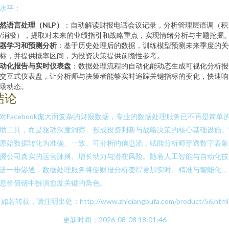
水平：
然语言处理（NLP）
：自动解读财报电话会议记录，分析管理层语调（积
/消极），提取对未来的业绩指引和战略重点，实现情绪分析与主题挖掘
器学习和预测分析
：基于历史处理后的数据，训练模型预测未来季度的关
标，并提供概率区间，为投资决策提供前瞻性参考。
动化报告与实时仪表盘
：数据处理流程的自动化能动态生成可视化分析报
交互式仪表盘，让分析师与决策者能够实时追踪关键指标的变化，快速响
场动态。
结论
对Facebook庞大而复杂的财报数据，专业的数据处理服务已不再是简单
助工具，而是驱动深度洞察、形成投资判断与战略决策的核心基础设施。
原始数据转化为准确、一致、可分析的信息流，赋能分析师穿透数字表象
握公司真实的运营脉搏、增长动力与潜在风险。随着人工智能与自动化技
进一步渗透，数据处理服务将使财报分析变得更加实时、精准与智能化，
息价值链中扮演愈发关键的角色。
如若转载，请注明出处：http://www.zhiqiangbufa.com/product/56.html
更新时间：2026-08-08 18:01:46